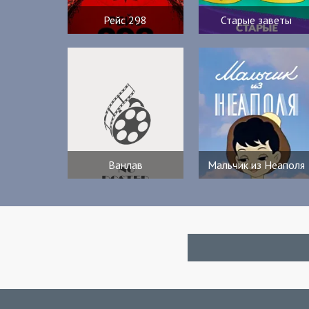
Рейс 298
Старые заветы
Ванлав
Мальчик из Неаполя