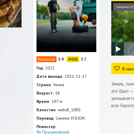
Синема УС
5.9
5.7
Год:
2022
В закл
Дата выхода:
2022-11-17
Эмиль, пом
Страна:
Чехия
его брат —
Возраст:
18
увязываетс
Время:
107 м.
всю Европу
Качество:
webdl_1080
Перевод:
Синема УСKION
Режиссер:
Ян Прушиновский