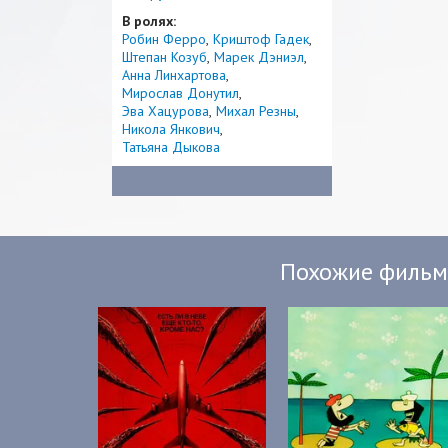
В ролях:
Робин Ферро
Криштоф Гадек
Штепан Козуб
Марек Дэниэл
Анна Линхартова
Мирослав Донутил
Эва Хацурова
Михал Резны
Никола Янкович
Татьяна Дыкова
Похожие филь