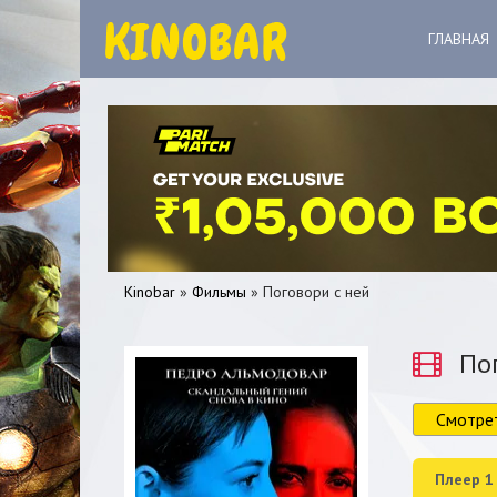
ГЛАВНАЯ
Kinobar
»
Фильмы
» Поговори с ней
Пог
Смотре
0
1
2
3
4
5
Плеер 1