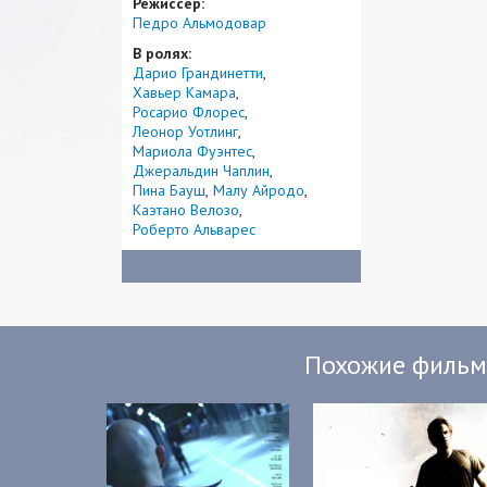
Режиссер:
Педро Альмодовар
В ролях:
Дарио Грандинетти
Хавьер Камара
Росарио Флорес
Леонор Уотлинг
Мариола Фуэнтес
Джеральдин Чаплин
Пина Бауш
Малу Айродо
Каэтано Велозо
Роберто Альварес
Похожие филь