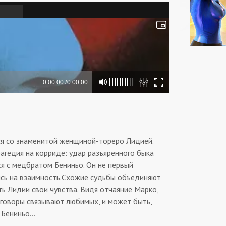
ся со знаменитой женщиной-тореро Лидией.
агедия на корриде: удар разъяренного быка
ся с медбратом Бениньо. Он не первый
еясь на взаимность.Схожие судьбы объединяют
ть Лидии свои чувства. Видя отчаяние Марко,
азговоры связывают любимых, и может быть,
и Бениньо…