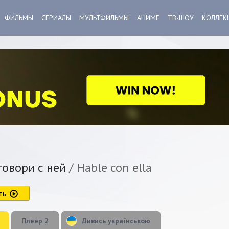
ФИЛЬМЫ
СЕРИАЛЫ
МУЛЬТФИЛЬМЫ
АНИМЕ
ТВ-ШОУ
КОЛЛЕК
овори с ней
/ Hable con ella
ть
Плеер 2
Дивись українською