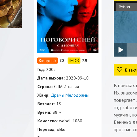
Twister
7.8
7.9
Год:
2002
В закл
Дата выхода:
2020-09-10
В поисках
Страна:
США Испания
Их знакомс
Жанр:
Драмы
Мелодрамы
повергает 
Возраст:
18
год заботи
Время:
88 м.
мужчин, но
Качество:
webdl_1080
Бениньо да
простые с
Перевод:
okko