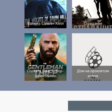
Волки с Сэйвин-Хилл
Страдание
Сорвать банк 3: Вор-
Дом на проклятом
джентльмен
холме