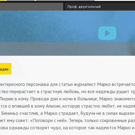
Проф. двухголосый
адки
 интересного персонажа для статьи журналист Марко встречает
тво перерастает в страстную любовь, но все надежды рушит тр
Лидию в кому. Проводя дни и ночи в больнице, Марко знакомит
тся о впавшей в кому Алисии, которую страстно любит, не над
 Бениньо счастлив, а Марко страдает, будучи не в силах вырази
ет ему совет: «Поговори с ней». Теперь только сокровенные р
лова однажды сотворят чудо, на которое так надеются Марко 