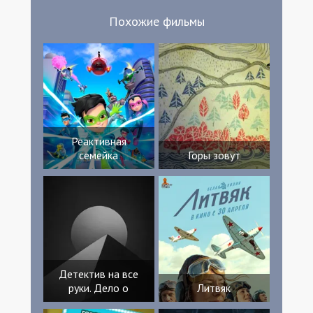
Секел Джоэлла Хинсон-Кинг Пол Хилтон
Похожие фильмы
Ирина Мозо Альберто Манейро Гэвин
Спокс Christopher Pavlou Мерсе Рибо
Джек Шаллу Эйтн Браун Мэттью Джеймс
Овенс Эбен Янг Барбара Уилшир Маркос
Д’Круз Conor Burns
Реактивная
семейка
Горы зовут
Детектив на все
руки. Дело о
Литвяк