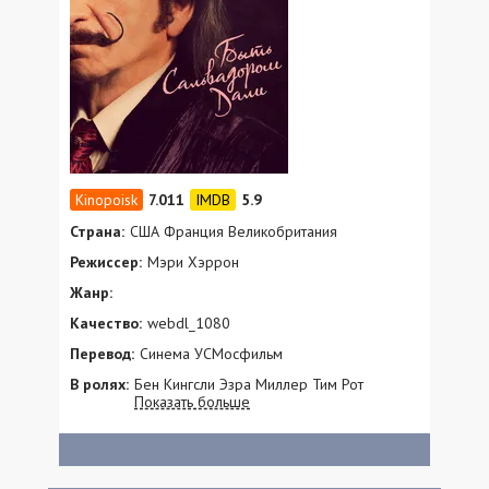
7.011
5.9
Страна:
США Франция Великобритания
Режиссер:
Мэри Хэррон
Жанр:
Качество:
webdl_1080
Перевод:
Синема УСМосфильм
В ролях:
Бен Кингсли Эзра Миллер Тим Рот
Показать больше
Барбара Зукова Лесли Мэнвилл Авиталь
Львова Кристофер Брайни Фрэнк
Диллэйн Руперт Грейвз Charles Alexander
Александр Байер Андреа Пежич Сьюки
Уотерхаус Марк Маккенна Зак Начбар-