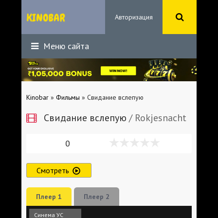
Авторизация
Меню сайта
Kinobar
»
Фильмы
» Свидание вслепую
Свидание вслепую
/ Rokjesnacht
0
Смотреть
Плеер 1
Плеер 2
Синема УС