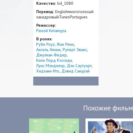
Качество:
bd_1080
Перевод:
Englishмногоголосый
закадровыйiTunesPortugues
Режиссер:
Рюхэй Китамура
В ролях:
Руби Роуз
Жан Рено
Аксель Хенни
Руперт Эванс
Джулиан Федер
Кила Лорд Кэссиди
Луис Мэндилор
Дэн Саутуорт
Хидэаки Ито
Дэвид Сакурай
Похожие филь