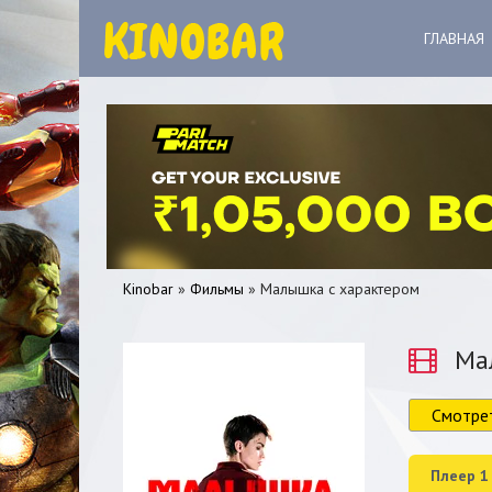
ГЛАВНАЯ
Kinobar
»
Фильмы
» Малышка с характером
Мал
Смотре
0
1
2
3
4
5
Плеер 1