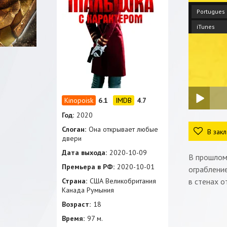
Portugues
iTunes
6.1
4.7
Год:
2020
Слоган:
Она открывает любые
В закл
двери
Дата выхода:
2020-10-09
В прошлом 
Премьера в РФ:
2020-10-01
ограблени
Страна:
США Великобритания
в стенах о
Канада Румыния
Возраст:
18
Время:
97 м.