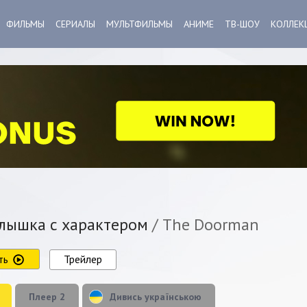
ФИЛЬМЫ
СЕРИАЛЫ
МУЛЬТФИЛЬМЫ
АНИМЕ
ТВ-ШОУ
КОЛЛЕК
ышка с характером
/ The Doorman
ть
Трейлер
Плеер 2
Дивись українською