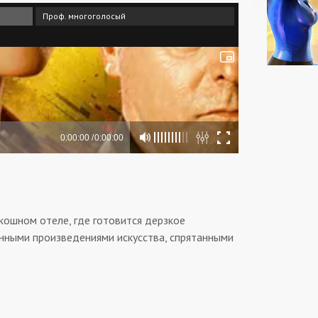
Проф. многоголосый
кошном отеле, где готовится дерзкое
нными произведениями искусства, спрятанными