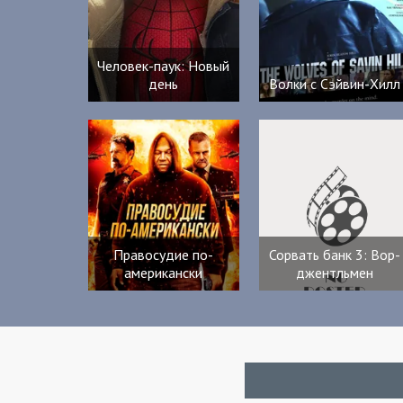
Человек-паук: Новый
день
Волки с Сэйвин-Хилл
Правосудие по-
Сорвать банк 3: Вор-
американски
джентльмен