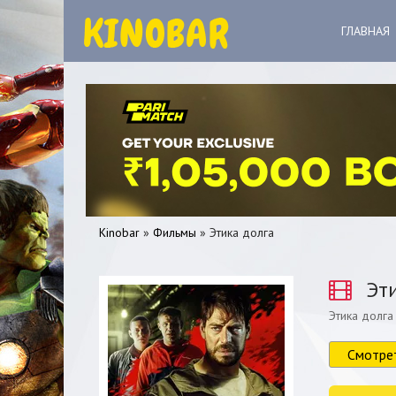
ГЛАВНАЯ
Kinobar
»
Фильмы
» Этика долга
Эти
Этика долга
0
1
2
3
4
5
Смотре