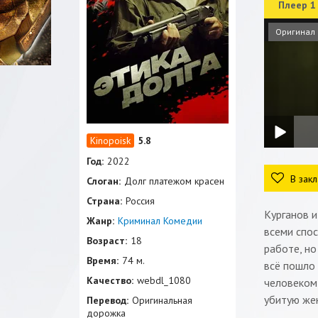
Плеер 1
Оригинал
5.8
Год:
2022
В закл
Слоган:
Долг платежом красен
Страна:
Россия
Курганов и
Жанр:
Криминал
Комедии
всеми спос
Возраст:
18
работе, но
Время:
74 м.
всё пошло 
Качество:
webdl_1080
человеком 
убитую жен
Перевод:
Оригинальная
дорожка