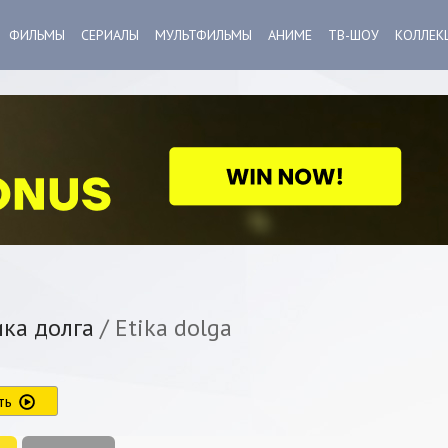
ФИЛЬМЫ
СЕРИАЛЫ
МУЛЬТФИЛЬМЫ
АНИМЕ
ТВ-ШОУ
КОЛЛЕК
ка долга
/ Etika dolga
ть