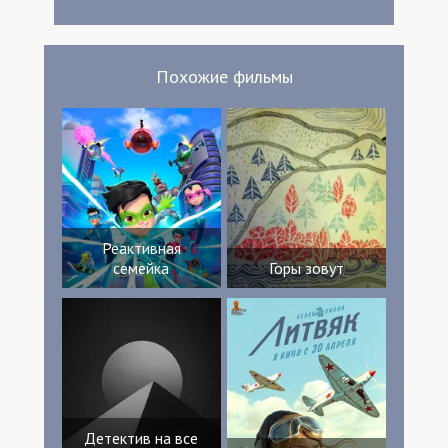
Брайант Мартин Ховард Кел Аллен
Тэмсин Джеффри Сэм Бакстер Миа Вор
Натали Кеннеди Керри Ньютон Винни
Саутгейт Rachel Davies Greg Owens
Похожие фильмы
Реактивная
семейка
Горы зовут
Детектив на все