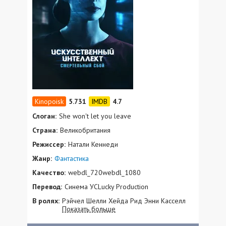
5.731
4.7
Слоган:
She won't let you leave
Страна:
Великобритания
Режиссер:
Натали Кеннеди
Жанр:
Фантастика
Качество:
webdl_720webdl_1080
Перевод:
Синема УСLucky Production
В ролях:
Рэйчел Шелли Хейда Рид Энни Касселл
Показать больше
Ребекка-Клер Эванс Уэйн Брэди Башкер
Патель Джэми Ломас Клер Фокс Петра