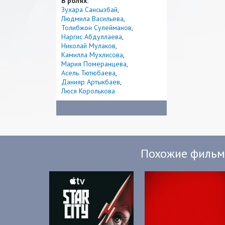
В ролях:
Зухара Сансызбай
Людмила Васильева
Толибжон Сулейманов
Наргис Абдуллаева
Николай Мулаков
Камилла Мухлисова
Мария Померанцева
Асель Тютюбаева
Данияр Артыкбаев
Люся Королькова
Похожие филь