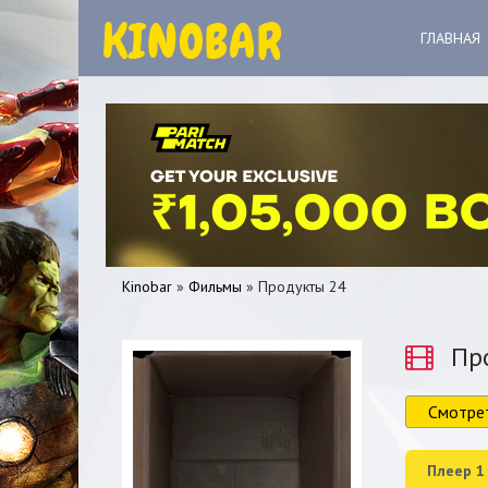
ГЛАВНАЯ
Kinobar
»
Фильмы
» Продукты 24
Про
Смотре
0
1
2
3
4
5
Плеер 1