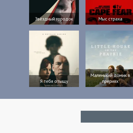
Звёздный городок
Мыс страха
Маленький домик в
Я тебя отыщу
прериях