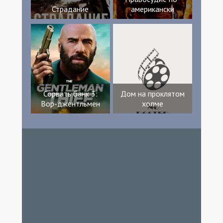
Страдание
американски
Сорвать банк 3:
Дом на проклятом
Вор-джентльмен
холме