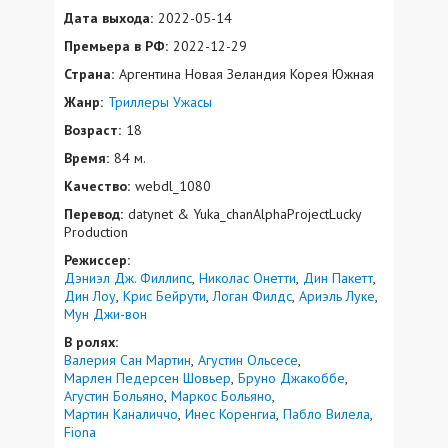
Дата выхода:
2022-05-14
Премьера в РФ:
2022-12-29
Страна:
Аргентина Новая Зеландия Корея Южная
Жанр:
Триллеры
Ужасы
Возраст:
18
Время:
84 м.
Качество:
webdl_1080
Перевод:
datynet & Yuka_chanAlphaProjectLucky
Production
Режиссер:
Дэниэл Дж. Филлипс
Николас Онетти
Дин Пакетт
Дин Лоу
Крис Бейрути
Логан Филдс
Ариэль Луке
Мун Джи-вон
В ролях:
Валерия Сан Мартин
Агустин Ольсесе
Марлен Педерсен Шовьер
Бруно Джакоббе
Агустин Больяно
Маркос Больяно
Мартин Каналиччо
Инес Коренгиа
Пабло Вилела
Fiona