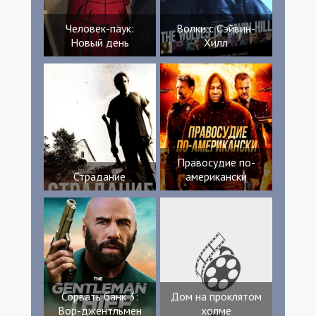
Человек-паук:
Волки с Сэйвин-
Новый день
Хилл
Правосудие по-
Страдание
американски
Сорвать банк 3:
Дом на проклятом
Вор-джентльмен
холме