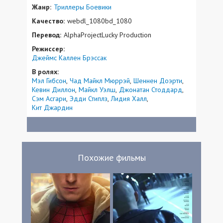
Жанр:
Триллеры
Боевики
Качество:
webdl_1080bd_1080
Перевод:
AlphaProjectLucky Production
Режиссер:
Джеймс Каллен Брэссак
В ролях:
Мэл Гибсон
Чад Майкл Мюррэй
Шеннен Доэрти
Кевин Диллон
Майкл Уэлш
Джонатан Стоддард
Сэм Асгари
Эдди Стиплз
Лидия Халл
Кит Джардин
Похожие фильмы