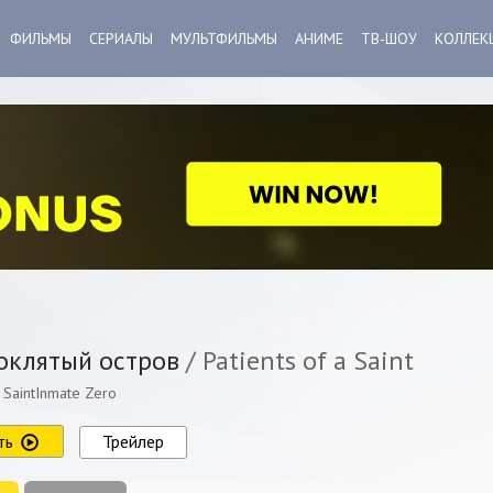
ФИЛЬМЫ
СЕРИАЛЫ
МУЛЬТФИЛЬМЫ
АНИМЕ
ТВ-ШОУ
КОЛЛЕК
клятый остров
/ Patients of a Saint
a SaintInmate Zero
ть
Трейлер