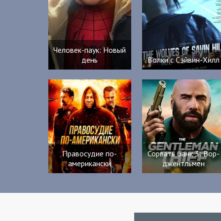
Человек-паук: Новый
день
Волки с Сэйвин-Хилл
Правосудие по-
Сорвать банк 3: Вор-
американски
джентльмен