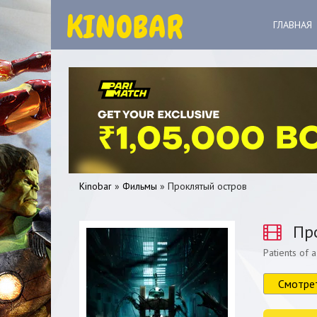
ГЛАВНАЯ
Kinobar
»
Фильмы
» Проклятый остров
Про
Patients of 
0
1
2
3
4
5
Смотре