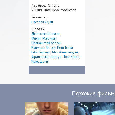
Перевод:
Синема
УСLakeFilmsLucky Production
Режиссер:
Расселл Оуэн
В ролях:
Джессика Шанлье
Филип МакГинли
Брайан МакГоверн
Рэймонд Бетли
Кейт Белл
Гэбз Баркер
Мэг Александра
Франческа Черруо
Том Клегг
Крис Данн
Похожие филь