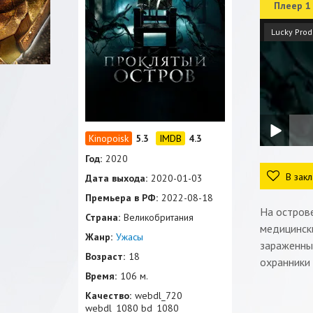
Плеер 1
Lucky Prod
5.3
4.3
Год:
2020
В закл
Дата выхода:
2020-01-03
Премьера в РФ:
2022-08-18
На острове
Страна:
Великобритания
медицинск
Жанр:
Ужасы
зараженны
Возраст:
18
охранники 
Время:
106 м.
Качество:
webdl_720
webdl_1080 bd_1080