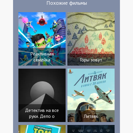
Похожие фильмы
Нордви Nanna Lundevall Одун Сандем
Херман Нерланд Сторвик Зейнеп Хусейин
Кевин Гиске Ава Ватне Elias Rudsar
Реактивная
семейка
Горы зовут
Детектив на все
руки. Дело о
Литвяк