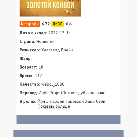
6.72
6.6
Дата выхода:
2022-12-14
Страна:
Норвегия
Режиссер:
Халлвард Брейн
Жанр:
Возраст:
18
Время:
117
Качество:
webdl_1080
Перевод:
AlphaProjectПолное дублирование
В ролях:
Йон Эйгарден Торбьорн Харр Свен
Показать больше
Нордин Ларс Берге Анатоль Таубман Ида
Элиз Брош Аксель Боюм Гар Б. Эйдсвольд
Карин Клоуман Мортен Свартвейт Эйвинн
Сандер Терье Стрёмдаль Бьорнар Бруун
Мартин Грид Тоэннесен Порфирио
Гутьеррез Эйвинд Брантцег Пол Андерс