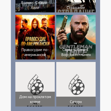
Волки с Сэйвин-
Хилл
Страдание
Правосудие по-
Сорвать банк 3:
американски
Вор-джентльмен
Дом на проклятом
холме
Сатурн