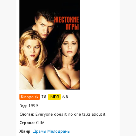
7.8
6.8
Год:
1999
Слоган:
Everyone does it, no one talks about it
Страна:
США
Жанр:
Драмы
Мелодрамы