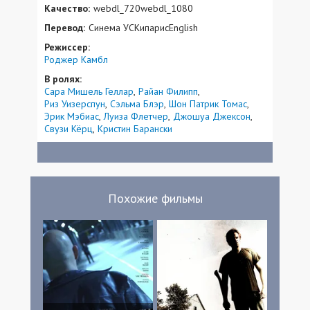
Качество:
webdl_720webdl_1080
Перевод:
Синема УСКипарисEnglish
Режиссер:
Роджер Камбл
В ролях:
Сара Мишель Геллар
Райан Филипп
Риз Уизерспун
Сэльма Блэр
Шон Патрик Томас
Эрик Мэбиас
Луиза Флетчер
Джошуа Джексон
Свузи Кёрц
Кристин Барански
Похожие фильмы