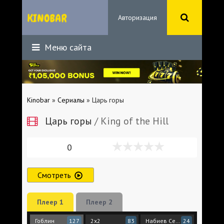
Авторизация
Меню сайта
Kinobar
»
Сериалы
» Царь горы
Царь горы
/ King of the Hill
0
Смотреть
Плеер 1
Плеер 2
Гоблин
2x2
Набиев Сергей
127
83
24