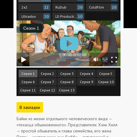
2x2
RuDub
ColdFilm
22
20
20
Ultradox
LE-Production
20
10
Серия 1
Серия 2
Серия 3
Серия 4
Серия 5
Серия 6
Серия 7
Серия 8
Серия 9
Серия 10
Серия 11
Серия 12
Серия 13
В закладки
Байки из жизни отдельного человеческого вида —
«техасца обыкновенного». Представители: Хэнк Хилл
— простой обыватель и глава семейства, его жена
Пегги — учительница, сын Бобби — вступающий в