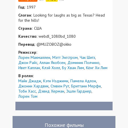
Год:
1997
Слоган:
Looking for laughs as big as Texas? Head
for the hills!
Страна:
США
Качество:
webdl_1080bd_1080
Перевод:
@MUZOBOZ@okko
Режиссер:
Лорен Макмаллен
Мэтт Энгстром
Чак Шитз
Джон Райс
Аллан Якобсен
Доминик Полчино
Ивет Каплан
Клэй Холл
Бу Хван Лим
Кёнг Хи Лим
В ролях:
Майк Джадж
Кэти Нэджими
Памела Адлон
Джонни Хардвик
Стивен Рут
Бриттани Мерфи
Тоби Хасс
Дэвид Херман
Эшли Гарднер
Лорен Том
Похожие фильмы