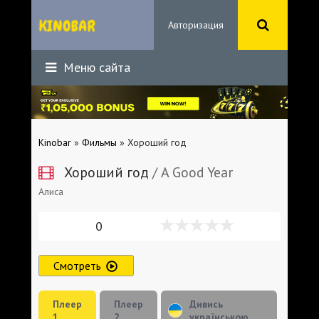
Авторизация
Меню сайта
Kinobar
»
Фильмы
» Хороший год
Хороший год
/ A Good Year
Алиса
0
Смотреть
Плеер
Плеер
Дивись
1
2
українською