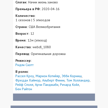
Слоган:
Начни жизнь заново
Премьера в РФ:
2020-04-16
Количество:
1 сезонов | 5 эпизодов
Страна:
США Великобритания
Возраст:
12
Время:
12м (эпизод)
Качество:
webdl_1080
Перевод:
Оригинальная дорожка
Режиссер:
Ридли Скотт
В ролях:
Рассел Кроу
Марион Котийяр
Эбби Корниш
Фредди Хаймор
Альберт Финни
Том Холландер
Рейф Сполл
Арчи Панджаби
Ричард Койл
Бен Райтон