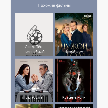
Похожие фильмы
Лорд. Пёс-
полицейский
Чужой дом
Балабол 9
Красные ночи