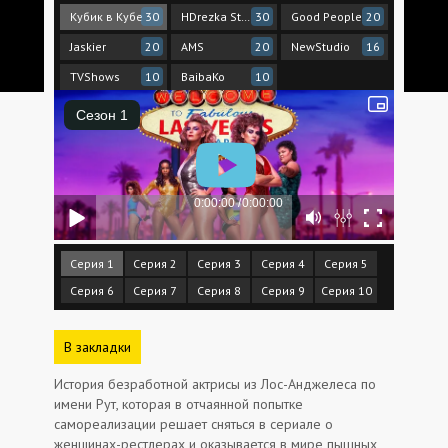
Кубик в Кубе
HDrezka Studio
Good People
30
30
20
Jaskier
AMS
NewStudio
20
20
16
TVShows
BaibaKo
10
10
Серия 1
Серия 2
Серия 3
Серия 4
Серия 5
Серия 6
Серия 7
Серия 8
Серия 9
Серия 10
В закладки
История безработной актрисы из Лос-Анджелеса по
имени Рут, которая в отчаянной попытке
самореализации решает сняться в сериале о
женщинах-рестлерах и оказывается в мире пышных