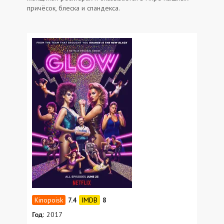
причёсок, блеска и спандекса.
7.4
8
Год:
2017