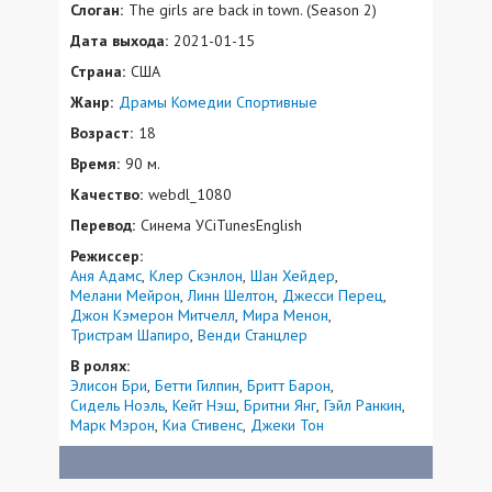
Слоган:
The girls are back in town. (Season 2)
Дата выхода:
2021-01-15
Страна:
США
Жанр:
Драмы
Комедии
Спортивные
Возраст:
18
Время:
90 м.
Качество:
webdl_1080
Перевод:
Синема УСiTunesEnglish
Режиссер:
Аня Адамс
Клер Скэнлон
Шан Хейдер
Мелани Мейрон
Линн Шелтон
Джесси Перец
Джон Кэмерон Митчелл
Мира Менон
Тристрам Шапиро
Венди Станцлер
В ролях:
Элисон Бри
Бетти Гилпин
Бритт Барон
Сидель Ноэль
Кейт Нэш
Бритни Янг
Гэйл Ранкин
Марк Мэрон
Киа Стивенс
Джеки Тон