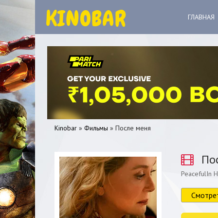
ГЛАВНАЯ
Kinobar
»
Фильмы
» После меня
Пос
PeacefulIn H
0
1
2
3
4
5
Смотре