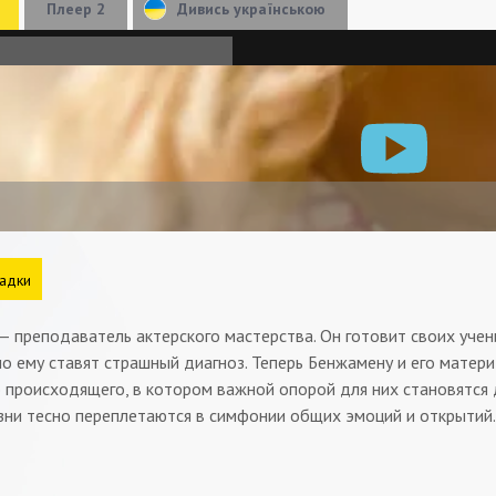
Плеер 2
Дивись українською
адки
 преподаватель актерского мастерства. Он готовит своих учен
о ему ставят страшный диагноз. Теперь Бенжамену и его матер
 происходящего, в котором важной опорой для них становятся д
зни тесно переплетаются в симфонии общих эмоций и открытий.