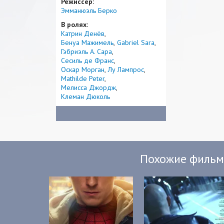
Режиссер:
Эмманюэль Берко
В ролях:
Катрин Денёв
Бенуа Мажимель
Gabriel Sara
Гэбриэль А. Сара
Сесиль де Франс
Оскар Морган
Лу Лампрос
Mathilde Peter
Мелисса Джордж
Клеман Дюколь
Похожие филь