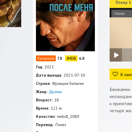
Плеер 1
iTunes
7.8
6.8
Год:
2021
В закл
Дата выхода:
2021-07-10
Страна:
Франция Бельгия
Бенжамен —
Жанр:
Драмы
неожиданн
Возраст:
18
к принятию
Время:
122 м.
четыре жи
Качество:
webdl_1080
Перевод:
iTunes