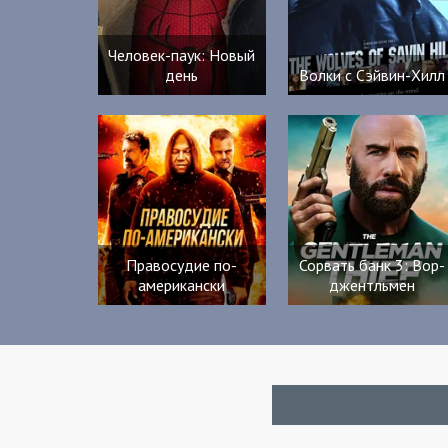
Человек-паук: Новый
день
Волки с Сэйвин-Хилл
Правосудие по-
Сорвать банк 3: Вор-
американски
джентльмен