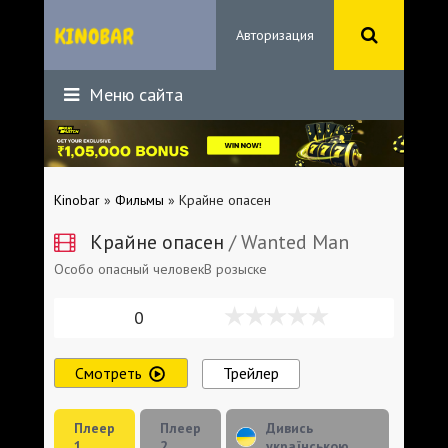
Авторизация
Меню сайта
Kinobar
»
Фильмы
» Крайне опасен
Крайне опасен
/ Wanted Man
Особо опасный человекВ розыске
0
Смотреть
Трейлер
Плеер
Плеер
Дивись
1
2
українською