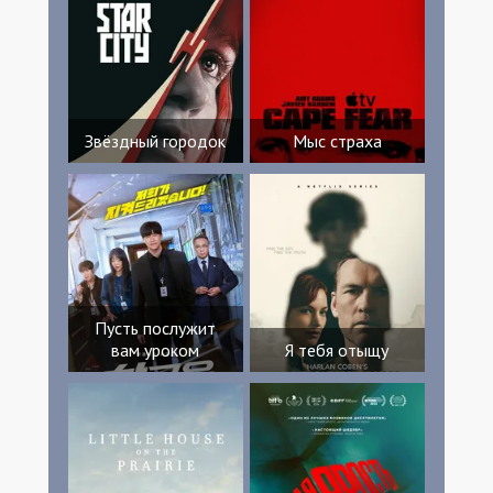
Звёздный городок
Мыс страха
Пусть послужит
вам уроком
Я тебя отыщу