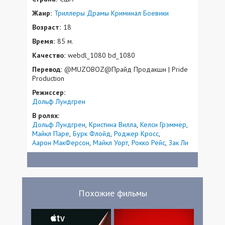
Жанр:
Триллеры
Драмы
Криминал
Боевики
Возраст:
18
Время:
85 м.
Качество:
webdl_1080 bd_1080
Перевод:
@MUZOBOZ@Прайд Продакшн | Pride
Production
Режиссер:
Дольф Лундгрен
В ролях:
Дольф Лундгрен
Кристина Вилла
Келси Грэммер
Майкл Паре
Бурк Флойд
Роджер Кросс
Аарон МакФерсон
Майкл Уорт
Рокко Рейс
Зак Ли
Похожие фильмы