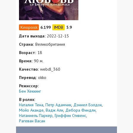
6.199
5.9
Дата выхода:
2022-12-15
Страна:
Великобритания
Возраст:
18
Время:
90 м.
Качество:
webdl_360
Перевод:
okko
Режиссер:
Бен Хеккинг
В ролях:
Наталия Тена
Петр Адамчик
Дэниел Бэлдок
Мойо Аканде
Вадж Али
Дебора Финдли
Натаниель Паркер
Гриффин Стивенс
Рагеван Васан