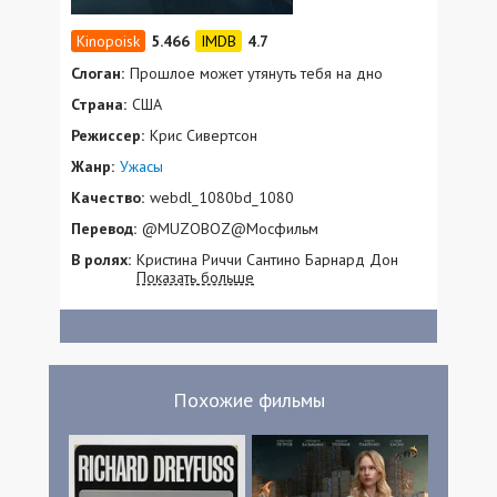
5.466
4.7
Слоган:
Прошлое может утянуть тебя на дно
Страна:
США
Режиссер:
Крис Сивертсон
Жанр:
Ужасы
Качество:
webdl_1080bd_1080
Перевод:
@MUZOBOZ@Мосфильм
В ролях:
Кристина Риччи Сантино Барнард Дон
Показать больше
Даррелл Коллин Кэмп Лью Темпл Кэрол
Энн Уоттс Дженнифер Новак Питер Ходж
Ник Валлелонга Салли Элберт Лола Грэйс
Рэйчел Эдлоу Дэрин Купер Amy Beer
Эми Бир Нераида Бега Филип В. Брюэнн
Мэтт Ловелл Нэнси О’Фэллон Анна Тенни
Похожие фильмы
Крис Маллинэкс Анжум Аграма Оливия
Рейд Кэти Сью Холторф