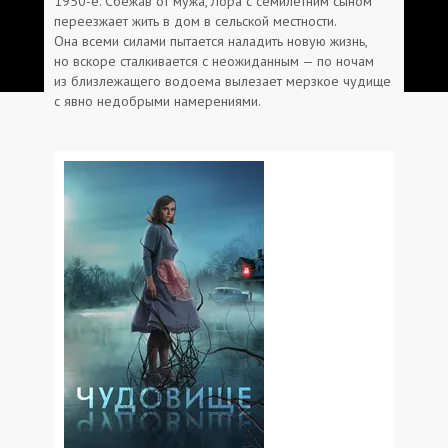
1950-е. Сбежав от мужа, Лора с семилетним сыном
переезжает жить в дом в сельской местности.
Она всеми силами пытается наладить новую жизнь,
но вскоре сталкивается с неожиданным — по ночам
из близлежащего водоема вылезает мерзкое чудище
с явно недобрыми намерениями.