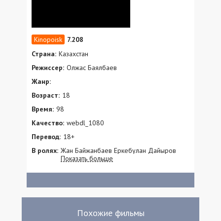
7.208
Страна:
Казахстан
Режиссер:
Олжас Баялбаев
Жанр:
Возраст:
18
Время:
98
Качество:
webdl_1080
Перевод:
18+
В ролях:
Жан Байжанбаев Еркебулан Дайыров
Показать больше
Сергей Уфимцев Елжас Рахим Анатолий
Креженчуков Вячеслав Балашов Азиз
Бейшеналиев Азат Сейтметов Гульнур
Калиева Данагуль Темирсултанова
Алексей Плахотин
Похожие фильмы