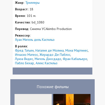
Жанр:
Триллеры
Возраст:
18
Время:
101 м.
Качество:
bd_1080
Перевод:
Синема УСAkimbo Production
Режиссер:
Хуан Мигель дель Кастильо
В ролях:
Фред Татьен
Наталия де Молина
Мона Мартинес
Игнасио Матеос
Жерардо Де Паблос
Луиза Видес
Мигель Диосдадо
Фран Кабальеро
Пабло Бехар
Алекс Кастильо
Похожие фильмы