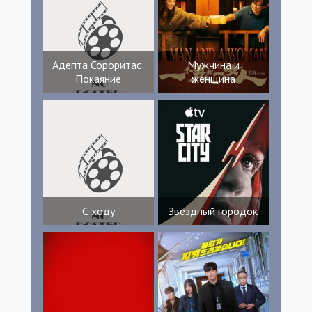
Адепта Сороритас:
Мужчина и
Покаяние
женщина
С ходу
Звёздный городок