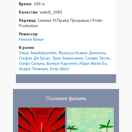
Время:
100 м.
Качество:
webdl_1080
Перевод:
Синема УСПрайд Продакшн | Pride
Production
Режиссер:
Николя Ванье
В ролях:
Эльза Зильберштейн
Франсуа-Ксавье Демезон
Стефан Де Гродт
Эрик Эльмоснино
Сильви Тестю
Стефи Сельма
Валери Карсенти
Мари-Жюли Бо
Андре Пенверн
Клэр Шюст
Похожие фильмы