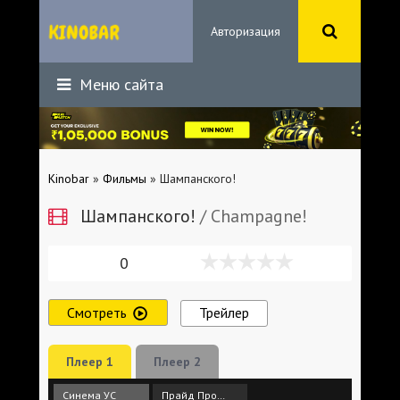
Авторизация
Меню сайта
Kinobar
»
Фильмы
» Шампанского!
Шампанского!
/ Champagne!
0
Смотреть
Трейлер
Плеер 1
Плеер 2
Синема УС
Прайд Продакшн