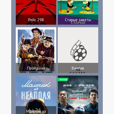
Рейс 298
Старые заветы
Пройдоха
Ванлав
Мальчик из