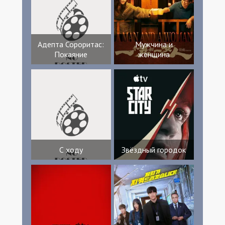
Адепта Сороритас:
Мужчина и
Покаяние
женщина
С ходу
Звёздный городок