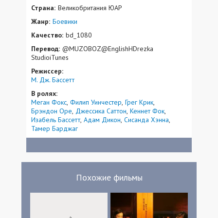
Страна:
Великобритания ЮАР
Жанр:
Боевики
Качество:
bd_1080
Перевод:
@MUZOBOZ@EnglishHDrezka
StudioiTunes
Режиссер:
М. Дж. Бассетт
В ролях:
Меган Фокс
Филип Уинчестер
Грег Крик
Брэндон Оре
Джессика Саттон
Кеннет Фок
Изабель Бассетт
Адам Дикон
Сисанда Хэнна
Тамер Барджаг
Похожие фильмы