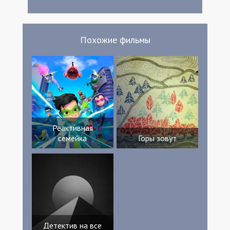
Маркэм Нельсон Франклин Эрик Гриффин
Брэт Харрисон Мэдисон Ротшилд
Хулиосезар Чавез Бобби Ли Джим
О’Хейр Аль Мадригал Дженни Старнс
Похожие фильмы
Джеймс Керклэнд Карлис Бёрк Sonja Reid
Скотт Возниак Wood Hawker Ифи
Нвадиве Триша Хершбергер Мэттью
Патрик Уилла Проуэр Крид Брэттон
Грэйден Фокс Теслер Nawal Lamrini
Роман Картер Молли Малин
Реактивная
семейка
Горы зовут
Детектив на все