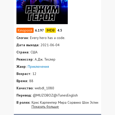
6.197
4.5
Слоган:
Every hero has a code.
Дата выхода:
2021-06-04
Страна:
США
Режиссер:
А.Дж. Теслер
Жанр:
Приключения
Возраст:
12
Время:
88
Качество:
webdl_1080
Перевод:
@MUZOBOZ@iTunesEnglish
В ролях:
Крис Карпентер Мира Сорвино Шон Эстин
Показать больше
Филип Соломон Индиана Массара Мэри
Линн Райскаб Кимиа Бехпурниа Монте