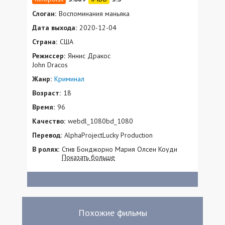
Слоган:
Воспоминания маньяка
Дата выхода:
2020-12-04
Страна:
США
Режиссер:
Яннис Дракос
John Dracos
Жанр:
Криминал
Возраст:
18
Время:
96
Качество:
webdl_1080bd_1080
Перевод:
AlphaProjectLucky Production
В ролях:
Стив Бонджорно Мария Олсен Коуди
Показать больше
Беренс Эндрю Джейкобс Дерек Ли
Райан Линч Брэйден Маккоули Максимус
Нилсен Рори Л. Мартелл Мигель Наварро
Джордж Хантер Сепмейер Камерон
Сторм Кларк Карсон Ли Флауэрс Майк
Казаретти Брайан Флауэрс Тай Селлс
Похожие фильмы
Эллис Санторо Кевин Манзанарес Ага
Кистлер Кэтлин Кэплин Тоул Elianna