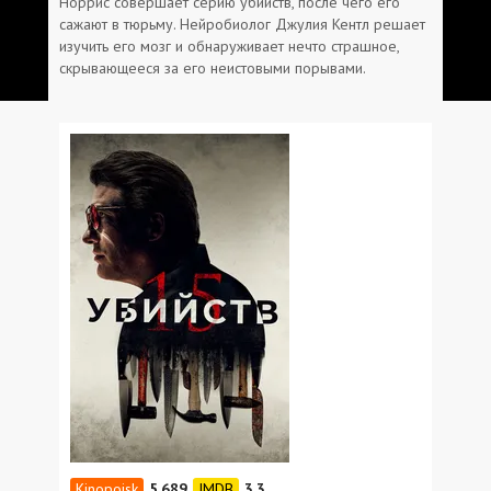
Норрис совершает серию убийств, после чего его
сажают в тюрьму. Нейробиолог Джулия Кентл решает
изучить его мозг и обнаруживает нечто страшное,
скрывающееся за его неистовыми порывами.
5.689
3.3