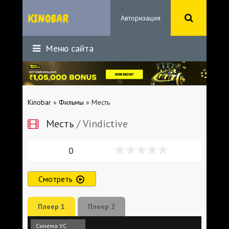
Авторизация
Меню сайта
Kinobar
»
Фильмы
» Месть
Месть
/ Vindictive
0
Смотреть
Плеер 1
Плеер 2
Синема УС