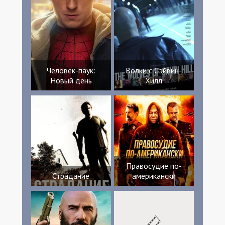
Человек-паук:
Волки с Сэйвин-
Новый день
Хилл
Правосудие по-
Страдание
американски