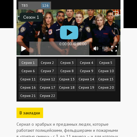
ТВ3
126
Серия 1
Серия 2
Серия 3
Серия 4
Серия 5
Серия 6
Серия 7
Серия 8
Серия 9
Серия 10
Серия 11
Серия 12
Серия 13
Серия 14
Серия 15
Серия 16
Серия 17
Серия 18
Серия 19
Серия 20
Серия 21
Серия 22
В закладки
Сериал о храбрых и преданных людях, которые
работают полицейскими, фельдшерами и пожарными
в «третью смену» - с 3 до 11 вечера – и для которых