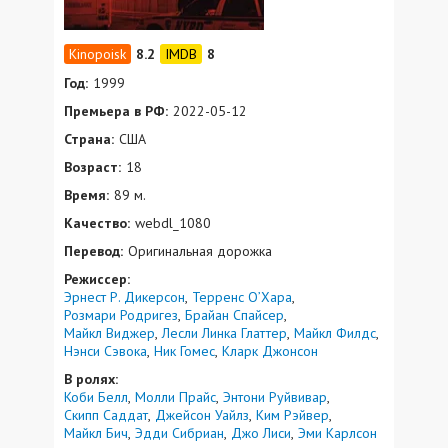
8.2
8
Год:
1999
Премьера в РФ:
2022-05-12
Страна:
США
Возраст:
18
Время:
89 м.
Качество:
webdl_1080
Перевод:
Оригинальная дорожка
Режиссер:
Эрнест Р. Дикерсон
Терренс О’Хара
Розмари Родригез
Брайан Спайсер
Майкл Виджер
Лесли Линка Глаттер
Майкл Филдс
Нэнси Сэвока
Ник Гомес
Кларк Джонсон
В ролях:
Коби Белл
Молли Прайс
Энтони Руйвивар
Скипп Саддат
Джейсон Уайлз
Ким Рэйвер
Майкл Бич
Эдди Сибриан
Джо Лиси
Эми Карлсон