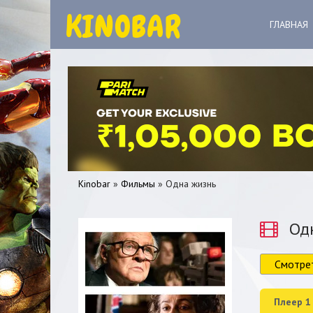
ГЛАВНАЯ
Kinobar
»
Фильмы
» Одна жизнь
Одн
Смотре
0
1
2
3
4
5
Плеер 1