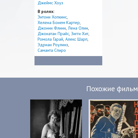
Джеймс Хоуз
В ролях:
Энтони Хопкинс
Хелена Бонем Картер
Джонни Флинн
Лена Олин
Джонатан Прайс
Зигги Хит
Ромола Гарай
Алекс Шарп
Эдриан Роулинз
Саманта Спиро
Похожие филь