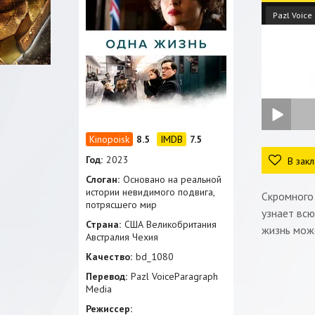
Pazl Voice
8.5
7.5
Год:
2023
В закл
Слоган:
Основано на реальной
истории невидимого подвига,
Скромного
потрясшего мир
узнает всю
Страна:
США Великобритания
жизнь може
Австралия Чехия
Качество:
bd_1080
Перевод:
Pazl VoiceParagraph
Media
Режиссер: