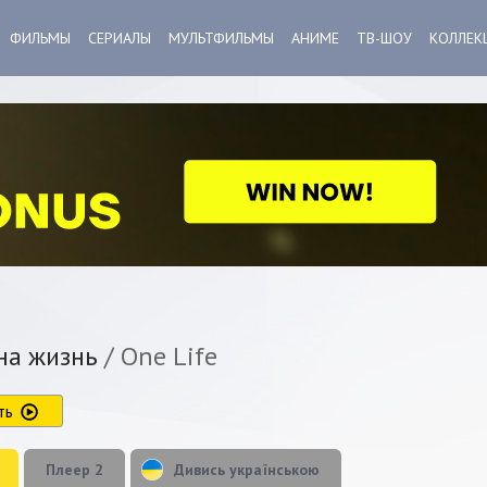
ФИЛЬМЫ
СЕРИАЛЫ
МУЛЬТФИЛЬМЫ
АНИМЕ
ТВ-ШОУ
КОЛЛЕК
а жизнь
/ One Life
ть
Плеер 2
Дивись українською