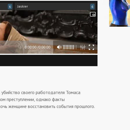
Jaskier
6
6
а убийство своего работодателя Томаса
ном преступлении, однако факты
очь женщине восстановить события прошлого.