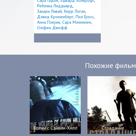
Сара Гадон
Эдвард Холкрофт
Ребекка Лиддьярд
Закари Ливай
Керр Логан
Дэвид Кроненберг
Пол Гросс
Анна Пэкуин
Сара Мэннинен
Стефен Джофф
Похожие филь
Волки с Сэйвин-Хилл
Страдание