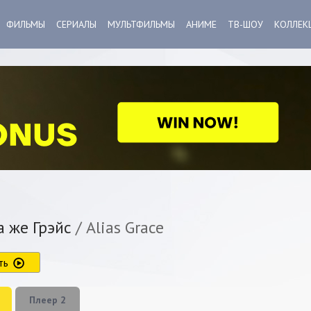
ФИЛЬМЫ
СЕРИАЛЫ
МУЛЬТФИЛЬМЫ
АНИМЕ
ТВ-ШОУ
КОЛЛЕК
 же Грэйс
/ Alias Grace
ть
Плеер 2