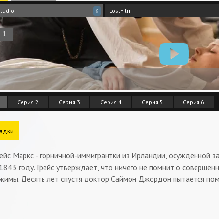
tudio
LostFilm
6
Серия 2
Серия 3
Серия 4
Серия 5
Серия 6
адки
ейс Маркс - горничной-иммигрантки из Ирландии, осуждённой з
1843 году. Грейс утверждает, что ничего не помнит о совершён
жимы. Десять лет спустя доктор Саймон Джордон пытается пом