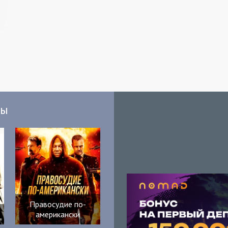
мы
Правосудие по-
американски