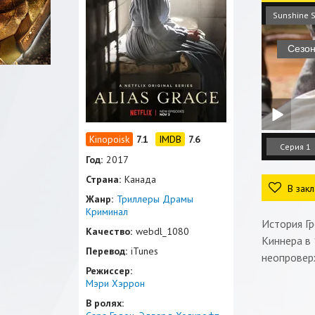
Sunshine S
7.1
7.6
Серия 1
Год:
2017
Страна:
Канада
В закл
Жанр:
Триллеры
Драмы
Криминал
История Гр
Качество:
webdl_1080
Киннера в 
Перевод:
iTunes
неопровер
Режиссер:
Мэри Хэррон
В ролях: