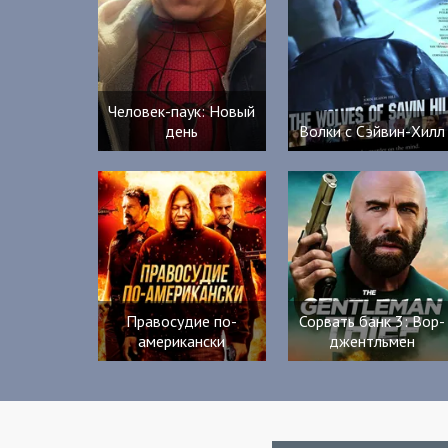
Человек-паук: Новый
день
Волки с Сэйвин-Хилл
Правосудие по-
Сорвать банк 3: Вор-
американски
джентльмен