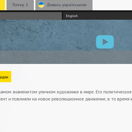
Плеер 2
Дивись українською
English
адки
самом знаменитом уличном художнике в мире. Его политическое
нт и повлияли на новое революционное движение, в то время к