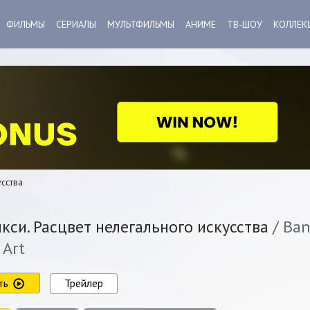
ФИЛЬМЫ
СЕРИАЛЫ
МУЛЬТФИЛЬМЫ
АНИМЕ
ТВ-ШОУ
КОЛЛЕК
усства
кси. Расцвет нелегального искусства
/ Ban
 Art
ть
Трейлер