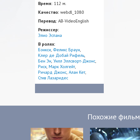
Время:
112 м.
Качество:
webdl_1080
Перевод:
AB-VideoEnglish
Режиссер:
Элио Эспана
В ролях:
Бэнкси
Феликс Браун
Клер де Добай Рифель
Бен Эн
Уилл Эллсворт-Джонс
Риск
Марк Холгейт
Ричард Джонс
Алан Кет
Стив Лазаридес
Похожие филь