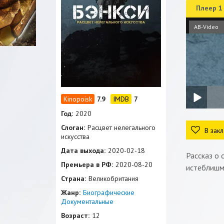
Плеер 1
AB-Video
7.9
7
Год:
2020
Слоган:
Расцвет нелегального
В закл
искусства
Дата выхода:
2020-02-18
Рассказ о 
Премьера в РФ:
2020-08-20
истеблишме
Страна:
Великобритания
Жанр:
Биографические
Документальные
Возраст:
12