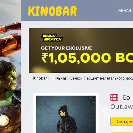
ГЛАВНАЯ
Kinobar
»
Фильмы
» Бэнкси. Расцвет нелегального иск
Бэн
Outlaw
0
1
2
3
4
5
Смотре