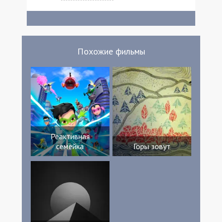
Исмаэль Си Саване Николя Годар
Александр Стайгер Зоэ Ришар Дафна
Крепье Паскаль Ренерик Мирьем
Акеддиу Сара Туффик Отман-Шмитт
Сесар де Гувелло Антуан Абиналь Софьян
Похожие фильмы
Хеллади Оливия Коте Стефани Фаризон
Мари Петьё Джудит Марголин Кристоф
Грундманн Зиад Джаллад Клоди Корво
Оурелиен Легран Жан-Марк Лефевр
Реми Лакиттан Антуан Леланде Тед Этьен
Жонатан Дарона Эрик Хантавиксей
Бастьен Бернини Thomas de Sambi
Стефан Меркойроль Кристоф Фавр
Реактивная
семейка
Горы зовут