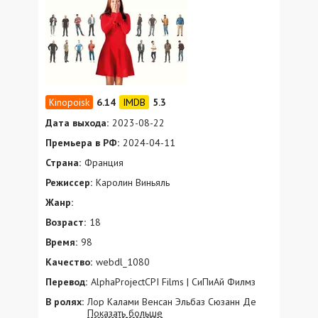
6.14
5.3
Дата выхода:
2023-08-22
Премьера в РФ:
2024-04-11
Страна:
Франция
Режиссер:
Каролин Виньяль
Жанр:
Возраст:
18
Время:
98
Качество:
webdl_1080
Перевод:
AlphaProjectCPI Films | СиПиАй Филмз
В ролях:
Лор Калами Венсан Эльбаз Сюзанн Де
Показать больше
Бэк Сильвен Катан Лоран Пуатрено