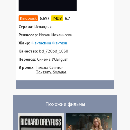
6.697
6.7
Страна:
Исландия
Режиссер:
Йохан Йоханнссон
Жанр:
Фантастика
Фэнтези
Качество:
bd_720bd_1080
Перевод:
Синема УСEnglish
В ролях:
Тильда Суинтон
Показать больше
Похожие фильмы