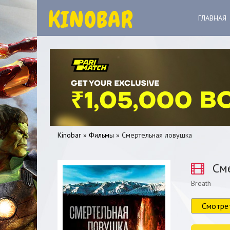
ГЛАВНАЯ
Kinobar
»
Фильмы
» Смертельная ловушка
Сме
Breath
0
1
2
3
4
5
Смотре