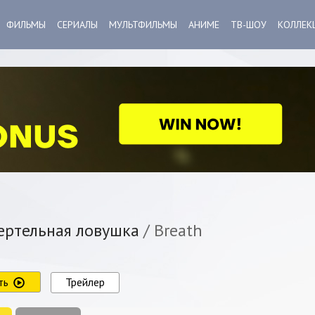
ФИЛЬМЫ
СЕРИАЛЫ
МУЛЬТФИЛЬМЫ
АНИМЕ
ТВ-ШОУ
КОЛЛЕК
ртельная ловушка
/ Breath
ть
Трейлер