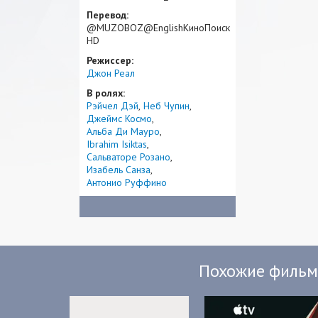
Перевод:
@MUZOBOZ@EnglishКиноПоиск
HD
Режиссер:
Джон Реал
В ролях:
Рэйчел Дэй
Неб Чупин
Джеймс Космо
Альба Ди Мауро
Ibrahim Isiktas
Сальваторе Розано
Изабель Санза
Антонио Руффино
Похожие филь