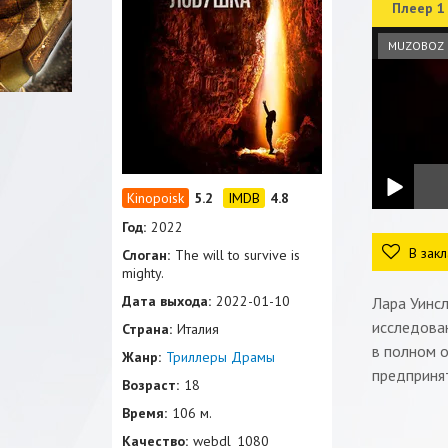
Плеер 1
MUZOBOZ
5.2
4.8
Год:
2022
В закл
Слоган:
The will to survive is
mighty.
Дата выхода:
2022-01-10
Лара Уинсл
исследован
Страна:
Италия
в полном о
Жанр:
Триллеры
Драмы
предприня
Возраст:
18
Время:
106 м.
Качество:
webdl_1080