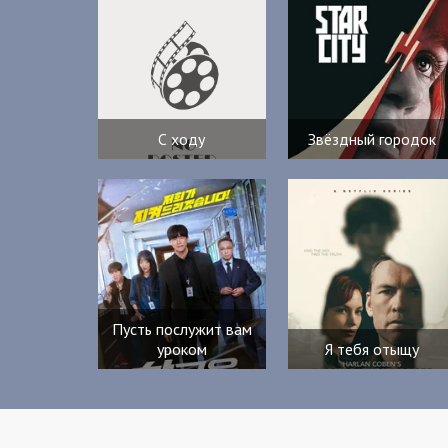
С ходу
Звёздный городок
Пусть послужит вам
уроком
Я тебя отыщу