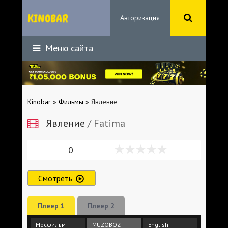
Авторизация
Меню сайта
Kinobar
»
Фильмы
» Явление
Явление
/ Fatima
0
Смотреть
Плеер 1
Плеер 2
Мосфильм
MUZOBOZ
English