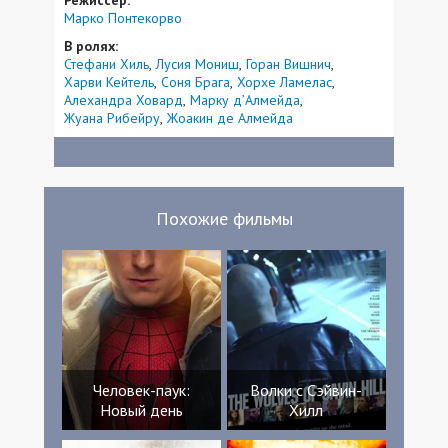
Марко Понтекорво
В ролях:
Стефани Хиль
Лусия Мониш
Горан Вишнич
Харви Кейтель
Соня Брага
Хорхе Ламелас
Алехандра Ховард
Марку д’Алмейда
Жуана Рибейру
Жоакин де Алмейда
Похожие фильмы
Человек-паук:
Волки с Сэйвин-
Новый день
Хилл