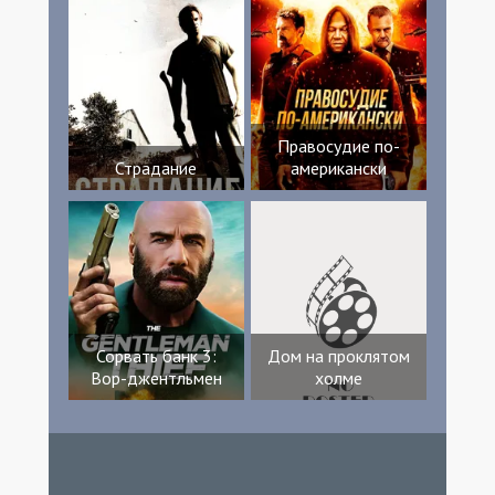
Правосудие по-
Страдание
американски
Сорвать банк 3:
Дом на проклятом
Вор-джентльмен
холме