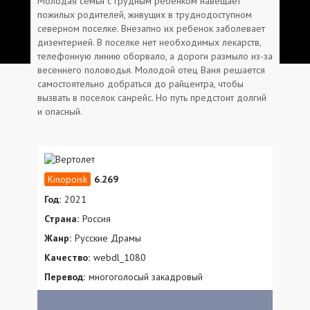
Молодая семья с грудным ребенком навещает
пожилых родителей, живущих в труднодоступном
северном поселке. Внезапно их ребенок заболевает
дизентерией. В поселке нет необходимых лекарств,
телефонную линию оборвало, а дороги размыло из-за
весеннего половодья. Молодой отец Ваня решается
самостоятельно добраться до райцентра, чтобы
вызвать в поселок санрейс. Но путь предстоит долгий
и опасный.
6.269
Год:
2021
Страна:
Россия
Жанр:
Русские Драмы
Качество:
webdl_1080
Перевод:
многоголосый закадровый