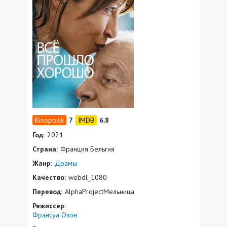
7
6.8
Год:
2021
Страна:
Франция Бельгия
Жанр:
Драмы
Качество:
webdl_1080
Перевод:
AlphaProjectМельница
Режиссер:
Франсуа Озон