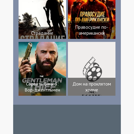
Правосудие по-
Страдание
американски
Сорвать банк 3:
Дом на проклятом
Вор-джентльмен
холме