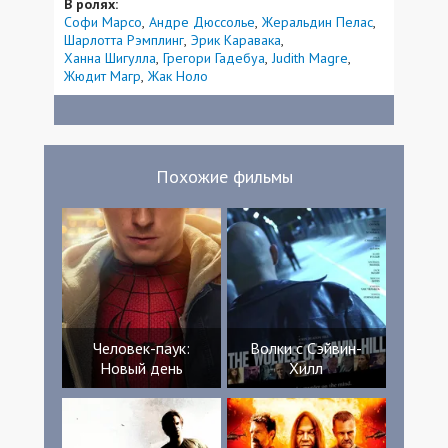
В ролях:
Софи Марсо
Андре Дюссолье
Жеральдин Пелас
Шарлотта Рэмплинг
Эрик Каравака
Ханна Шигулла
Грегори Гадебуа
Judith Magre
Жюдит Магр
Жак Ноло
Похожие фильмы
Человек-паук:
Волки с Сэйвин-
Новый день
Хилл