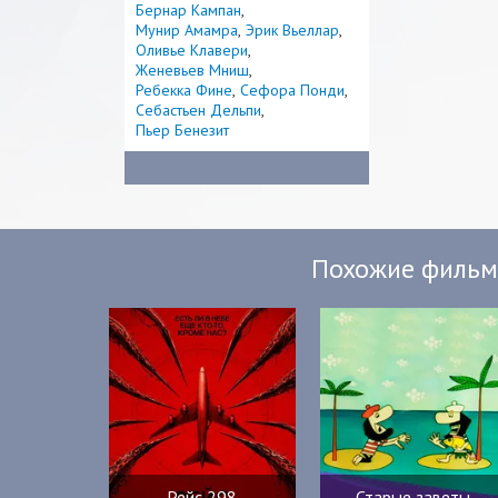
Бернар Кампан
Мунир Амамра
Эрик Вьеллар
Оливье Клавери
Женевьев Мниш
Ребекка Фине
Сефора Понди
Себастьен Дельпи
Пьер Бенезит
Похожие филь
Рейс 298
Старые заветы