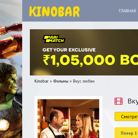
ГЛАВНАЯ
Kinobar
»
Фильмы
» Вкус любви
Вку
Смотре
0
1
2
3
4
5
Плеер 1