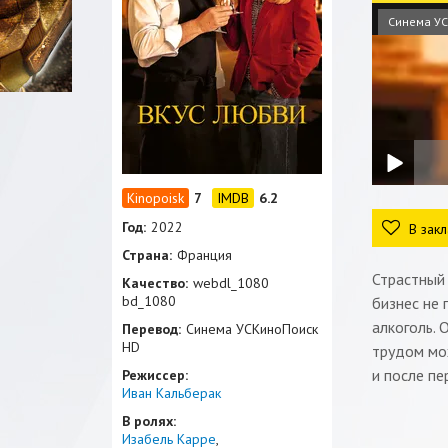
Синема УС
7
6.2
Год:
2022
В закл
Страна:
Франция
Страстный 
Качество:
webdl_1080
bd_1080
бизнес не 
алкоголь. 
Перевод:
Синема УСКиноПоиск
HD
трудом мож
и после пе
Режиссер:
Иван Кальберак
В ролях:
Изабель Карре