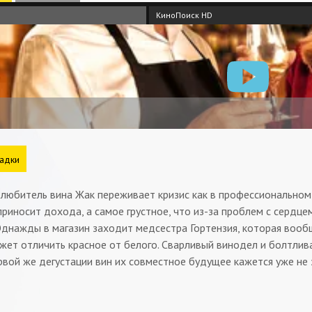
КиноПоиск HD
адки
любитель вина Жак переживает кризис как в профессиональном, 
приносит дохода, а самое грустное, что из-за проблем с сердц
Однажды в магазин заходит медсестра Гортензия, которая вооб
ет отличить красное от белого. Сварливый винодел и болтлива
рвой же дегустации вин их совместное будущее кажется уже не 