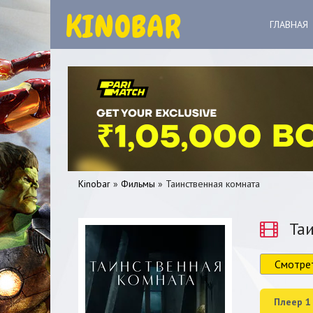
ГЛАВНАЯ
Kinobar
»
Фильмы
» Таинственная комната
Таи
Смотре
0
1
2
3
4
5
Плеер 1