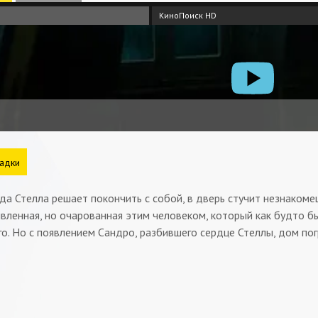
КиноПоиск HD
адки
гда Стелла решает покончить с собой, в дверь стучит незнакоме
ивленная, но очарованная этим человеком, который как будто б
го. Но с появлением Сандро, разбившего сердце Стеллы, дом пог