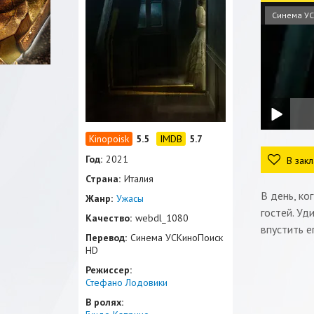
Синема УС
5.5
5.7
Год:
2021
В закл
Страна:
Италия
В день, ко
Жанр:
Ужасы
гостей. Уд
Качество:
webdl_1080
впустить е
Перевод:
Синема УСКиноПоиск
HD
Режиссер:
Стефано Лодовики
В ролях: