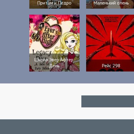
Притам и Педро
Маленький олень
Школа Эвер Афтер:
День
Рейс 298