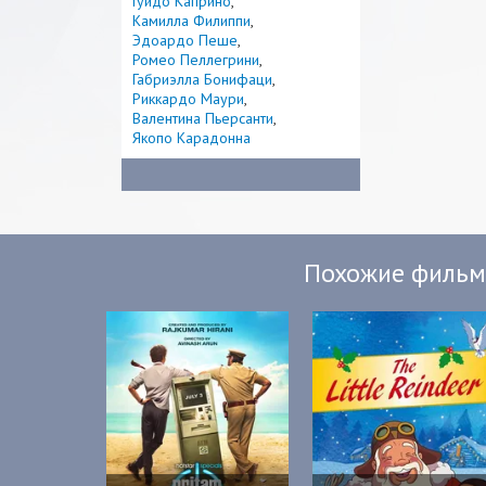
Гуидо Каприно
Камилла Филиппи
Эдоардо Пеше
Ромео Пеллегрини
Габриэлла Бонифаци
Риккардо Маури
Валентина Пьерсанти
Якопо Карадонна
Похожие филь