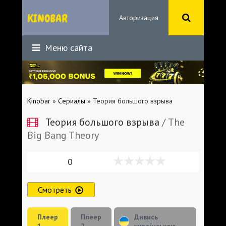
Авторизация
Меню сайта
Kinobar
»
Сериалы
» Теория большого взрыва
Теория большого взрыва
/ The
Big Bang Theory
0
Смотреть
Плеер
Плеер
Дивись
1
2
українською