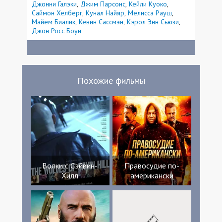
Джонни Галэки
Джим Парсонс
Кейли Куоко
Саймон Хелберг
Кунал Найяр
Мелисса Рауш
Майем Биалик
Кевин Сассмэн
Кэрол Энн Сьюзи
Джон Росс Боуи
Похожие фильмы
Волки с Сэйвин-
Правосудие по-
Хилл
американски