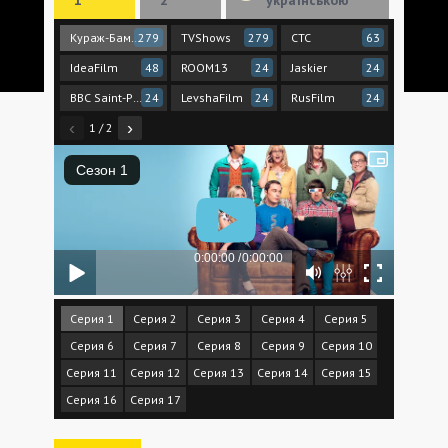
Кураж-Бамбей
TVShows
СТС
GoldTea
279
279
63
IdeaFilm
ROOM13
Jaskier
48
24
24
BBC Saint-Petersburg
LevshaFilm
RusFilm
24
24
24
‹
›
1 / 2
Серия 1
Серия 2
Серия 3
Серия 4
Серия 5
Серия 6
Серия 7
Серия 8
Серия 9
Серия 10
Серия 11
Серия 12
Серия 13
Серия 14
Серия 15
Серия 16
Серия 17