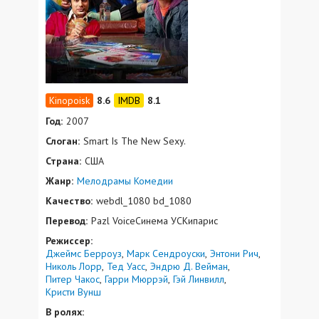
8.6
8.1
Год:
2007
Слоган:
Smart Is The New Sexy.
Страна:
США
Жанр:
Мелодрамы
Комедии
Качество:
webdl_1080 bd_1080
Перевод:
Pazl VoiceСинема УСКипарис
Режиссер:
Джеймс Берроуз
Марк Сендроуски
Энтони Рич
Николь Лорр
Тед Уасс
Эндрю Д. Вейман
Питер Чакос
Гарри Мюррэй
Гэй Линвилл
Кристи Вунш
В ролях: