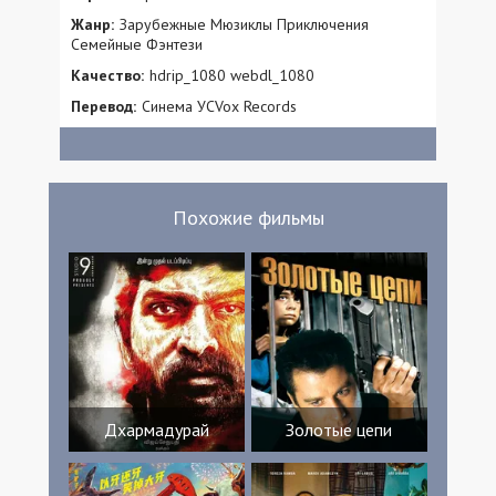
Жанр:
Зарубежные Мюзиклы Приключения
Семейные Фэнтези
Качество:
hdrip_1080 webdl_1080
Перевод:
Синема УСVox Records
Похожие фильмы
Дхармадурай
Золотые цепи