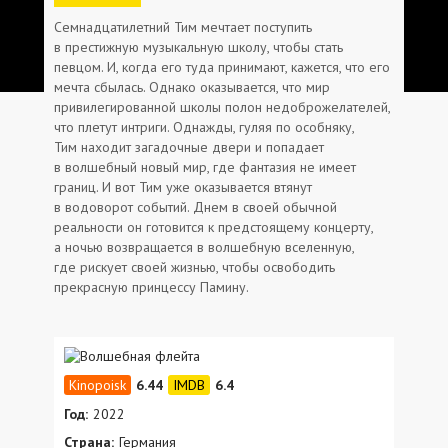
Семнадцатилетний Тим мечтает поступить
в престижную музыкальную школу, чтобы стать
певцом. И, когда его туда принимают, кажется, что его
мечта сбылась. Однако оказывается, что мир
привилегированной школы полон недоброжелателей,
что плетут интриги. Однажды, гуляя по особняку,
Тим находит загадочные двери и попадает
в волшебный новый мир, где фантазия не имеет
границ. И вот Тим уже оказывается втянут
в водоворот событий. Днем в своей обычной
реальности он готовится к предстоящему концерту,
а ночью возвращается в волшебную вселенную,
где рискует своей жизнью, чтобы освободить
прекрасную принцессу Памину.
6.44
6.4
Год:
2022
Страна:
Германия