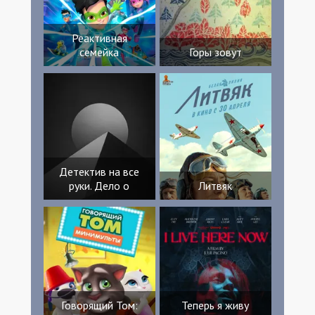
Мирослава Эльвира Родригес Марк
Хэдли Alejandro Castroverde Джон Си
Райли Ларри Диас
Реактивная
семейка
Горы зовут
Детектив на все
руки. Дело о
Литвяк
Говорящий Том:
Теперь я живу