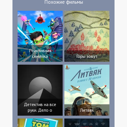
Похожие фильмы
Jacqueline Connors Connor Craven Paul J
Nelson Кристина Лайонс Дэнни Леонард
Curtis Bustamante Clifton Flowers Dominic
St Clair Luke Rye Mark Hoffman Kiannah
Vasquez Charles Miguel Seth Altimus
Daniel Siqueiros Gerald Beardsley Karen
Tweedy Rachelle Bedwell Майкл Р. Твиди
Diane Altimus
Реактивная
семейка
Горы зовут
Детектив на все
руки. Дело о
Литвяк