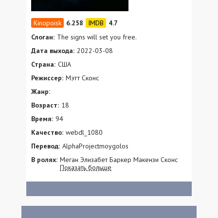
6.258
4.7
Слоган:
The signs will set you free.
Дата выхода:
2022-03-08
Страна:
США
Режиссер:
Мэтт Сконс
Жанр:
Возраст:
18
Время:
94
Качество:
webdl_1080
Перевод:
AlphaProjectmoygolos
В ролях:
Меган Элизабет Баркер Макензи Сконс
Показать больше
Дэниэл О’Рейли Райан Коз Д.Т. Карни
Фэйт А. Риос Ребека Рай Сара Дороти
Литтл Хезер Сконс Дэвид Холт Trisha
Cathey Джим Так Samantha Wolf Jeana V.
Аллан Эбшайр Paul Pavelski Дженнифер
Олсен Paola Aguilera Rease Etzler