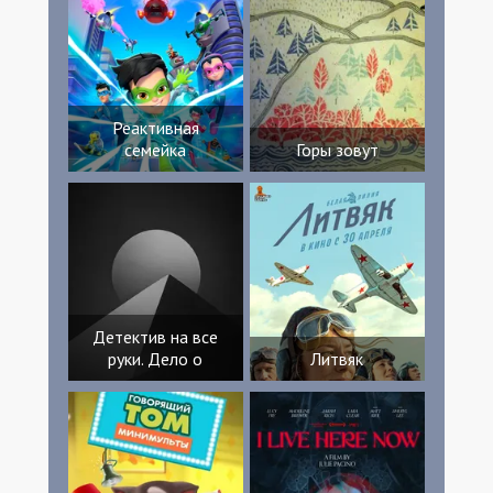
Oosama Кэнити Инагаки Chiemi Inagaki
Marina Inagaki Keiya Inagaki Стефан
Шестак Полин Вошен Сидни Стэмфер
Минори Акимото Юко Касаи Макино
Кохэи Хитоми Рьоке Дюран Сатору
Цубурая
Реактивная
семейка
Горы зовут
Детектив на все
руки. Дело о
Литвяк