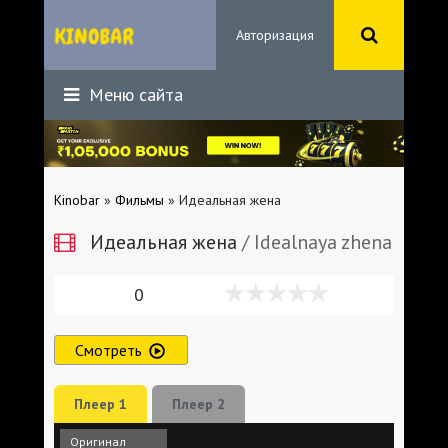
Авторизация
Меню сайта
Kinobar
»
Фильмы
» Идеальная жена
Идеальная жена
/ Idealnaya zhena
0
Смотреть
Плеер 1
Плеер 2
Оригинал