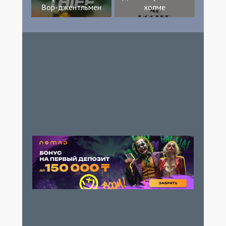
Вор-джентльмен
холме