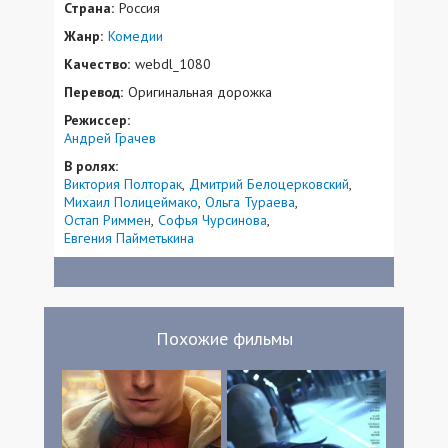
Страна:
Россия
Жанр:
Комедии
Качество:
webdl_1080
Перевод:
Оригинальная дорожка
Режиссер:
Андрей Грачев
В ролях:
Виктория Полторак
Дмитрий Белоцерковский
Михаил Полицеймако
Ольга Тураева
Остап Риммен
Софья Чурсинова
Евгения Пайметькина
Похожие фильмы