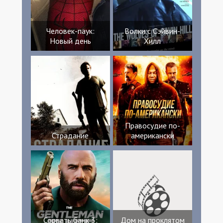
Человек-паук:
Волки с Сэйвин-
Новый день
Хилл
Правосудие по-
Страдание
американски
Сорвать банк 3:
Дом на проклятом