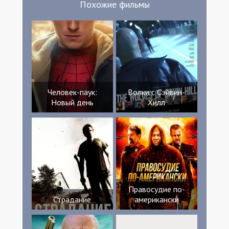
Похожие фильмы
Человек-паук:
Волки с Сэйвин-
Новый день
Хилл
Правосудие по-
Страдание
американски