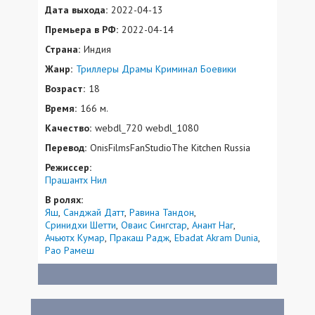
Дата выхода:
2022-04-13
Премьера в РФ:
2022-04-14
Страна:
Индия
Жанр:
Триллеры
Драмы
Криминал
Боевики
Возраст:
18
Время:
166 м.
Качество:
webdl_720 webdl_1080
Перевод:
OnisFilmsFanStudioThe Kitchen Russia
Режиссер:
Прашантх Нил
В ролях:
Яш
Санджай Датт
Равина Тандон
Сринидхи Шетти
Оваис Сингстар
Анант Наг
Ачьютх Кумар
Пракаш Радж
Ebadat Akram Dunia
Рао Рамеш