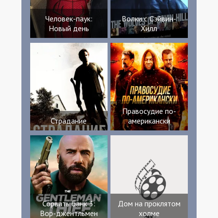
Человек-паук:
Волки с Сэйвин-
Новый день
Хилл
Правосудие по-
Страдание
американски
Сорвать банк 3:
Дом на проклятом
Вор-джентльмен
холме