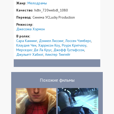
Жанр:
Мелодрамы
Качество:
hdtv_720webdl_1080
Перевод:
Синема УСLucky Production
Режиссер:
Джессика Хэрмон
В ролях:
Сара Каннинг
Дэниел Лиссинг
Лоссен Чэмберс
Клаудия Чен
Харрисон Коу
Роурк Критчлоу
Мерседес Де Ла Крус
Джофф Густафссон
Джульетт Хабихт
Алистер Тингейт
Похожие фильмы