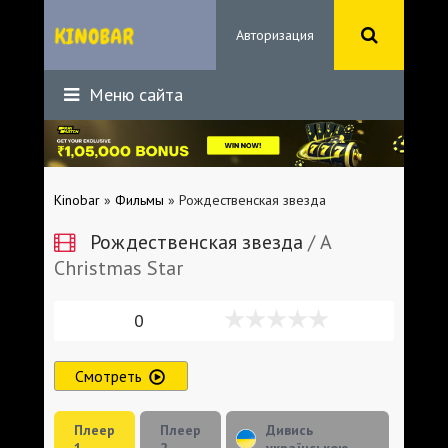
Авторизация
Меню сайта
Kinobar
»
Фильмы
» Рождественская звезда
Рождественская звезда
/ A
Christmas Star
0
Смотреть
Плеер
Плеер
Дивись
1
2
українською