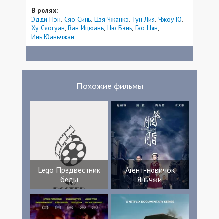
В ролях:
Эдди Пэн
Сяо Синь
Цзя Чжанкэ
Тун Лия
Чжоу Ю
Ху Сяогуан
Ван Ицюань
Ню Бэнь
Гао Цян
Инь Юаньчжан
Похожие фильмы
Lego Предвестник
Агент-новичок
беды
Яньчжи