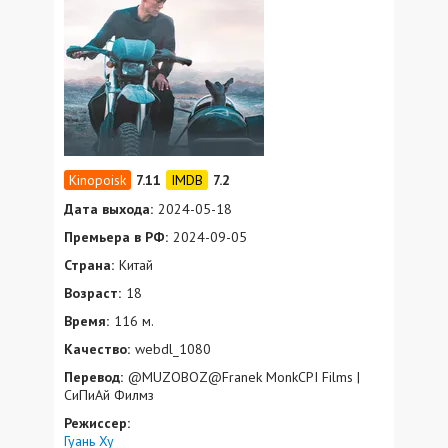
7.11
7.2
Дата выхода:
2024-05-18
Премьера в РФ:
2024-09-05
Страна:
Китай
Возраст:
18
Время:
116 м.
Качество:
webdl_1080
Перевод:
@MUZOBOZ@Franek MonkCPI Films |
СиПиАй Филмз
Режиссер:
Гуань Ху