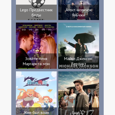
Lego Предвестник
Агент-новичок
беды
Яньчжи
Зовите меня
Майкл Джексон:
Маргарита-мэн
Вердикт
Жил-был воин
Ещё 17