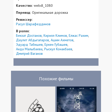
Качество:
webdl_1080
Перевод:
Оригинальная дорожка
Режиссер:
Расул Шарафеддинов
В ролях:
Бекзат Достанов
Кирилл Климов
Елжас Рахим
Даулет Абдыгапаров
Ашим Ахметов
Эдуард Табишев
Еркен Губашев
Аида Малыбаева
Рыскул Конакбаев
Дмитрий Ваганов
Похожие фильмы